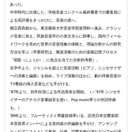
あった。
中学時代に出場した、学校音楽コンクール最終審査での審査員に
よる高評価をきっかけに、音楽の道へ。
都立西高校から、東京藝術大学音楽学部楽理科へ進み、クラシッ
ク音楽に加え、民族音楽学の小泉文夫らに師事し、国内フィール
ドワークを含めた世界の音楽現象の体験と、理論分析からの研究
方法を学ぶ（卒業研究は、雅楽演奏のための楽曲記憶プロセス
「唱歌
に焦点を当てた分析的考察）。
（しょうが）」
在学中より、ジャンルを超えた音楽活動（ピアノ、シンセサイザ
ーの演奏と編曲）を始め、ライブ演奏のほかに、劇の伴奏音楽や
TV番組の挿入音楽なども手がける。
'87年より、自作自演による作品発表を開始。（～'91年 シンセサ
イザーのアナログ多重録音を使い、Pop music寄りの作詞作曲
も。）
'89年より、フルーティスト齊藤賀雄率いる、読売日本交響楽団
木管首席メンバーによる室内楽の作編曲を手がけ、アンサンブ
ル・ピアニストとして参加。以後、読響主催公演などツアー公演