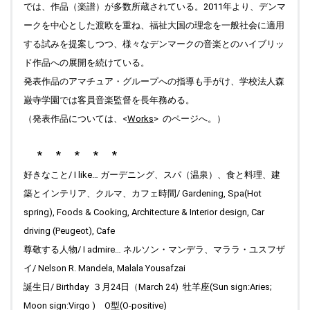
では、作品（楽譜）が多数所蔵されている。2011年より、デンマ
ークを中心とした渡欧を重ね、福祉大国の理念を一般社会に適用
する試みを提案しつつ、様々なデンマークの音楽とのハイブリッ
ド作品への展開を続けている。
発表作品のアマチュア・グループへの指導も手がけ、学校法人森
巌寺学園では客員音楽監督を長年務める。
（発表作品については、<
Works
>
のページへ。）
* * * * *
好きなこと/ I like… ガーデニング、スパ（温泉）、食と料理、建
築とインテリア、クルマ、カフェ時間/ Gardening, Spa(Hot
spring), Foods & Cooking, Architecture & Interior design, Car
driving (Peugeot), Cafe
尊敬する人物/ I admire… ネルソン・マンデラ、マララ・ユスフザ
イ/ Nelson R. Mandela, Malala Yousafzai
誕生日/ Birthday ３月24日（March 24) 牡羊座(Sun sign:Aries;
Moon sign:Virgo ) O型(O-positive)