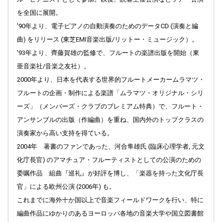
を全国に展開。
'90年より、電子ピアノの自動演奏のためのデータCD (演奏と編
曲) をリリース (東芝EMI音楽出版/リットー・ミュージック）。
'93年より、齊藤賀雄の監修で、フルートの楽譜出版を開始（東
亜音楽社/音楽之友社）。
2000年より、日本を代表する世界的フルートメーカームラマツ・
フルートの企画・制作による楽譜「ムラマツ・オリジナル・シリ
ーズ」（メンバーズ・クラブのプレミアム特典）で、フルート・
アンサンブルの出版（作編曲）を重ね、国内外のトップクラスの
演奏家から高い支持を得ている。
2004年 著書のファンであった、河合隼雄氏 (臨床心理学者, 元文
化庁長官) のアマチュア・フルーティストとしての公演のための
委嘱作品 組曲『巡礼』が好評を博し、「楽器を持った文化庁長
官」による欧州公演 (2006年) も。
これまでに海外十か国以上で音楽フィールドワークを行い、特に
編曲作品にゆかりのあるヨーロッパ各地の音楽大学や国立図書館