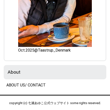
Oct.2025@Taastrup_Denmark
About
ABOUT US/ CONTACT
copyright (c) 七瀬あゆこ公式ウェブサイト some rights reserved.