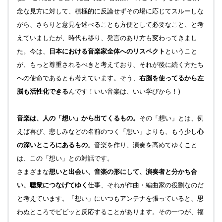
念な見方に対して、積極的に反論せずその場に応じてスルーしな
がら、さらりと意見を述べることも方便として必要なこと、と考
えていましたが、時代も移り、発言のあり方も変わってきまし
た。今は、
日本における音楽家全体へのリスペクト
ということ
が、もっと尊重されるべきと考えており、それが後に続く方たち
への使命であるとも考えています。そう、
右脳を使ってるから左
脳も活性化できる
んです！いい音楽は、いい学びから！)
音楽は、人の「想い」から出てくるもの。
その「想い」とは、例
えば喜び、悲しみなどの名前のつく「想い」よりも、もう少し
心
の深いところにあるもの
。音楽を作り、演奏を高めてゆくこと
は、この「想い」との対話です。
さまざまな
想いと出会い、音楽の形にして、演奏者と分かち合
い、聴衆につなげてゆく
仕事、それが作曲・編曲家の役割なのだ
と考えています。「想い」にいつもアンテナを張っていると、思
わぬところでビビッと反応することがあります。その一つが、福