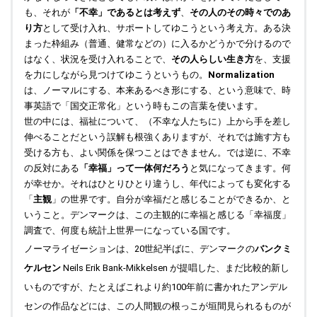
も、それが
「不幸」であるとは考えず
、
その人のその時々でのあ
り方
として受け
入れ、サポートしてゆこうという考え方。ある決
まった枠組み（普通、健常などの）に入るかどうかで分けるので
はなく、状況を受け入れることで、
その人らしい生き方
を、支援
を力にしながら見つけてゆこうというもの。
Normalization
は、ノーマルにする、本
来あるべき形にする、という意味で、時
事英語で「国交正常化」という時もこの言葉を使います。
世の中には、福祉について、（不幸な人たちに）上から手を差し
伸べることだという誤解も根強くありますが、それでは施す方も
受ける方も、よい関係を保つことはできません。では逆に、不幸
の反対にある
「幸福」って一体何だろう
と気になってきます。何
が幸せか。そ
れはひとりひとり違うし、年代によっても変化する
「
主観
」の世界です。自分が幸福だと感じることができるか、と
いうこと。デンマー
クは、この主観的に幸福と感じる「幸福度」
調査で、何度も統計上世界一になっている国です。
ノーマライゼーションは、20世紀半ばに、デンマークの
バンクミ
ケルセン
Neils Erik Bank-Mikkelsen が提唱した、まだ比較的新し
いものですが、たとえばこれより約100年前に書かれたアンデル
センの作品などには、この人間観の根っこが垣間見られるものが