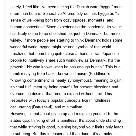
Lately, I feel like I've been seeing the Danish word “hygge” more
often than before. Generative AI promptly defines hygge as “a
sense of well-being born from cozy spaces, moments, and
human connection.” Since experiencing the pandemic, its value
has likely come to be cherished not just in Denmark, but more
widely. If more people are starting to think Denmark holds some
wonderful world, hygge might be one symbol of that world.
I realized that something quite close at hand allows Japanese
people to intuitively share such worldview as Denmark. It's the
proverb: “He who knows when he has enough is rich.” This is a
familiar saying from Laozi, known in Taoism (Buddhism's
“knowing contentment” is nearly synonymous), meaning to gain
spiritual fulfillment by being grateful for present blessings and
overcoming desires that tend to expand without limit. This
resonates with today's popular concepts like mindfulness,
decluttering (Dan-sha-ri), and minimalism.
However, it's not about giving up and resigning yourself to the
status quo, thinking effort is pointless. It's about understanding
that while striving is good, pushing beyond your limits only leads
to suffering. But this is easier said than done—it's a tricky