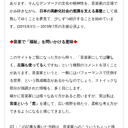
あります。そんなデン
マークの文化や精神性を、音楽家の立場で
かみ砕きながら、
日本の高齢化社会の意識を支える基盤
として成
熟してゆくことを夢見て、少しずつ紹介すること
を始めていま
す。(2015.8.31) --- 2015年7月の主催公演より。
音楽で「福祉」を問いかける意味
◆
◆
このサイトをご覧になった方から時々、「音楽家にしては
珍し
く、左脳も使ってる
んですね」という種類のコメントを頂くこと
があります。音楽家というと、一般にはパフォーマンスで圧倒す
る世界、という既成概念があるからなのでしょう。ストイックな
部分が強調された情報も、多く目にします。
確かに音楽家には様々なあり方があると思いますが、実は私は、
音楽という「窓」
を通して、広い視野を得たり、柔軟な考え方が
できるようになると感じてきました。
(註：この記事を書いた当時は、音楽家へのこういうちょっと残