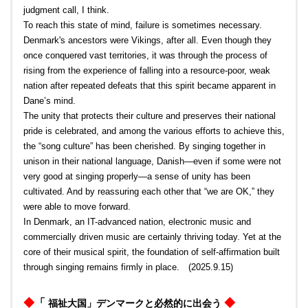
judgment call, I think.
To reach this state of mind, failure is sometimes necessary.
Denmark's ancestors were Vikings, after all. Even though they
once conquered vast territories, it was through the process of
rising from the experience of falling into a resource-poor, weak
nation after repeated defeats that this spirit became apparent in
Dane’s mind.
The unity that protects their culture and preserves their national
pride is celebrated, and among the various efforts to achieve this,
the “song culture” has been cherished. By singing together in
unison in their national language, Danish—even if some were not
very good at singing properly—a sense of unity has been
cultivated. And by reassuring each other that “we are OK,” they
were able to move forward.
In Denmark, an IT-advanced nation, electronic music and
commercially driven music are certainly thriving today. Yet at the
core of their musical spirit, the foundation of self-affirmation built
through singing remains firmly in place. (2025.9.15)
◆
「
◆
福祉大国」デンマークと必然的に出会う