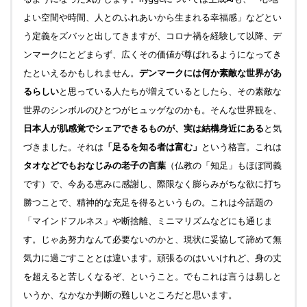
よい空間や時間、人とのふれあいから生まれる幸福感」などとい
う定義をズバッと出してきますが、コロナ禍を経験して以降、デ
ンマークにとどまらず、広くその価値が尊ばれるようになってき
たといえるかもしれません。
デンマークには何か素敵な世界があ
るらしい
と思っている人たちが増えているとしたら、その素敵な
世界のシンボルのひとつがヒュッゲなのかも。そんな世界観を、
日本人が肌感覚でシェアできるものが、実は結構身近にある
と気
づきました。それは
「足るを知る者は富む」
という格言。これは
タオなどでもおなじみの老子の言葉
（仏教の「知足」もほぼ同義
です）で、今ある恵みに感謝し、際限なく膨らみがちな欲に打ち
勝つことで、精神的な充足を得るというもの。これは今話題の
「マインドフルネス」や断捨離、ミニマリズムなどにも通じま
す。じゃあ努力なんて必要ないのかと、現状に妥協して諦めて無
気力に過ごすこととは違います。頑張るのはいいけれど、身の丈
を超えると苦しくなるぞ、ということ。でもこれは言うは易しと
いうか、なかなか判断の難しいところだと思います。