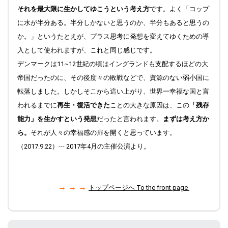
それを最大限に生かしてゆこうという考え方
です。よく「コップ
に水が半分ある。半分しかないと思うのか、半分もあると思うの
か。」というたとえが、プラス思考に発想を変えてゆくための導
入として使われますが、これと同じ感じです。
デンマークは11~12世紀の頃はイングランドも支配するほどの大
帝国だったのに、その後度々の敗戦などで、資源のない弱小国に
転落しました。しかしそこから這い上がり、世界一幸福な国と言
われるまでに
再生・復活できた
ことの大きな原因は、この
「残存
能力」を生かすという発想
だったと言われます。
まずは考え方か
ら。
それが人々の幸福感の扉を開くと思っています。
（2017.9.22）--- 2017年4月の主催公演より。
→ → →
トップページへ To the front page