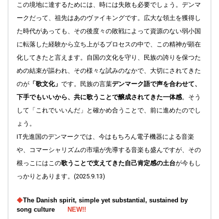
この境地に達するためには、時には失敗も必要でしょう。デンマ
ークだって、祖先はあのヴァイキングです。広大な領土を獲得し
た時代があっても、その後度々の敗戦によって資源のない弱小国
に転落した経験から立ち上がるプロセスの中で、この精神が顕在
化してきたと言えます。自国の文化を守り、民族の誇りを保つた
めの結束が謳われ、その様々な試みのなかで、大切にされてきた
のが
「歌文化」
です。民族の言葉
デンマーク語で声を合わせて、
下手でもいいから、共に歌うことで醸成されてきた一体感
。そう
して「これでいいんだ」と確かめ合うことで、前に進めたのでし
ょう。
IT先進国のデンマークでは、今はもちろん電子機器による音楽
や、コマーシャリズムの市場が先導する音楽も盛んですが、その
根っこにはこの
歌うことで支えてきた自己肯定感の土台
が今もし
っかりとあります。(2025.9.13)
◆
The Danish spirit, simple yet substantial, sustained by
song culture
NEW!!