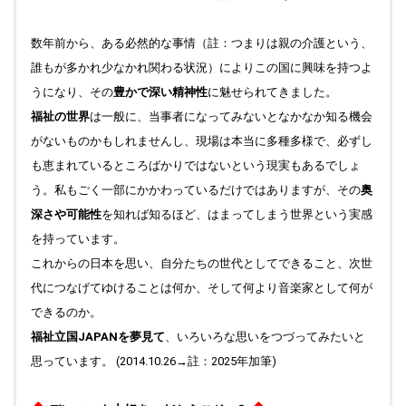
数年前から、ある必然的な事情（註：つまりは親の介護という、
誰もが多かれ少なかれ関わる状況）によりこの国に興味を持つよ
うになり、その
豊かで深い精神性
に魅せられてきました。
福祉の世界
は一般に、当事者になってみないとなかなか知る機会
がないものかもしれませんし、現場は本当に多種多様で、必ずし
も恵まれているところばかりではないという現実もあるでしょ
う。私もごく一部にかかわっているだけではありますが、その
奥
深さや可能性
を知れば知るほど、はまってしまう世界という実感
を持っています。
これからの日本を思い、自分たちの世代としてできること、次世
代につなげてゆけることは何か、そして何より音楽家として何が
できるのか。
福祉立国JAPANを夢見て
、いろいろな思いをつづってみたいと
思っています。 (2014.10.26→註：2025年加筆)