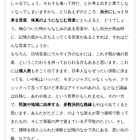
しゃるでしょう。そもそも魂って何だ、とか考え出すと果てしな
くなってしまいますから、とりあえずのところ、
自分にしっくり
来る音楽
、
体
臭のようになじむ音楽
ととらえると、どうでしょ
う。物心ついた時からなじみのある音楽や、もし自分が死ぬ時
に、記憶の底から立ち上
ってくる音楽があるとすれば、それはど
んな音楽でしょうか。
もちろん、日頃音楽にウルサイ方のなかには、これぞ我が魂の音
楽、というこだわりを持っておられる方もあると思います。これ
には
個
人差
もすごく出てきます。日本人ならぜったい演歌に決ま
ってる、いや私はバッハだ、モダンジャズじゃなくっちゃ、クラ
シックって言ってるけど本音はアイドルのあの人…などなど議論
は白熱し、あわや炎上、という世界かもしれません。その一方
で、
民族や地域に由来する、多
数決的な路線
もやはり出てくると
思います。あんたがたどこさ、のような誰もが育つ過程で歌って
きたもの、そして母親の声で覚えてい
る子守歌のたぐい。そし
て、感情を揺さぶられた体験と記憶のなかで共にある、思い出の
曲、などなど…。