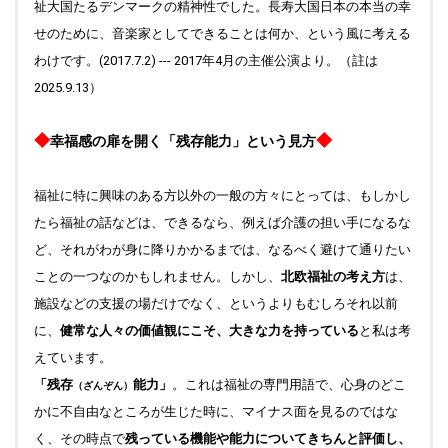
祉大国たるデンマークの精神性でした。長寿大国日本の本当の幸
せのために、音楽家としてできることは何か、という風に考える
わけです。(2017.7.2) --- 2017年4月の主催公演より。（註は
2025.9.13）
◆
◆
幸福感の扉を開く「残存能力」という見方
福祉に特に興味のある方以外の一般の方々にとっては、もしかし
たら福祉の話などは、できるなら、例えば介護の担い手になるな
ど、それがわが身に降りかかるまでは、なるべく避けて通りたい
ことの一つなのかもしれません。しかし、
北欧福祉の考え方
は、
施設などの支援の場だけでなく、というよりもむしろそれ以前
に、
健常な人々の価値観にこそ、大きな力を持っている
と私は考
えています。
「残存
能力」
。これは福祉の専門用語で、心身のどこ
（ざんぞん）
かに不自由なところが生じた時に、マイナス面を見るのではな
く、その時点で
残っている機能や能力についてきちんと評価し、