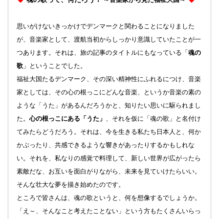
思いがけないきっかけでデンマークと関わることになりました
が、音楽家として、渡航当初からしっかり意識していたことが一
つあります。それは、旅の記事のタイトルにもなっている「
魂の
歌
」ということでした。
福祉大国たるデンマーク、その深い精神性にふれるにつけ、音楽
家としては、その心の根っこにどんな音楽、というか音楽の素の
ような「うた」があるんだろうかと、知りたい思いに駆られまし
た。
心の根っこにある「うた」
、それを仮に「魂の歌」と名付け
てみたらどう
だろう。それは、今を生きる私たち日本人と、何か
かぶったり、共感できるような響きがあったりするかもしれな
い。それを、私なりの
感覚で料理して、新しい世界が広がったら
素敵だな、お互いを面白がりながら、未来を見ていけたらいい。
そんな壮大な夢を描き始めた
のです。
ところで皆さんは、魂の歌というと、何を想像するでしょうか。
「え～、そんなこと考えたことない」という方もたくさんいらっ