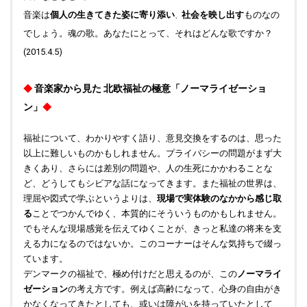
音楽は
個人の生きてきた姿に寄り添い
社会を映し出す
ものなの
、
でしょう。魂の歌。あなたにとって、それはどんな歌ですか？
(2015.4.5)
音楽家から見た
北欧福祉の極意「ノーマライゼーショ
◆
ン」
◆
福祉について、わかりやすく語り、意見交換をするのは、思った
以上に難しいものかもしれません。プライバシーの問題がまず大
きくあり、さらには差別の問題や、人の生死にかかわることな
ど、どうしてもシビアな話になってきます。また福祉の世界は、
理屈や図式で学
ぶというよりは、
現場で実体験のなかから感じ取
る
ことでつかんでゆく、本質的にそういうものかもしれません。
でもそんな現場感覚を
伝えてゆくことが、きっと私達の将来を支
える力になるのではないか。このコーナーはそんな気持ちで綴っ
ています。
デンマークの福祉で、極め付けだと思えるのが、この
ノーマライ
ゼーション
の考え方です。例えば高齢になって、心身の自由がき
かなくなってきたとしても、或いは障がいを持っていたとして