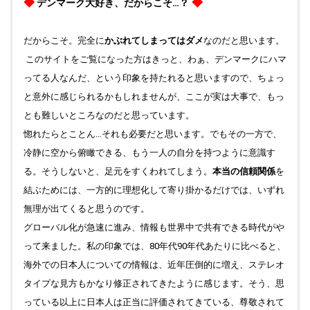
◆
◆
デンマーク大好き、だからこそ…？
だからこそ。完全に
かぶれてしまってはダメ
なのだと思います。
このサイトをご覧になった方はきっと、わぁ、デンマークにハマ
ってる人なんだ、という印象を持たれると思いますので、ちょっ
と意外に感じられるかもしれませんが、ここが実は大事で、もっ
とも難しいところなのだと思っています。
惚れたらとことん…それも必要だと思います。でもその一方で、
冷静に空から俯瞰できる、もう一人の自分を持つように意識す
る。そうしないと、足元をすくわれてしまう。
本当の信頼関係
を
結ぶためには、一方的に理想化して寄り掛かるだけでは、いずれ
無理が出てくると思うのです。
グローバル化が急速に進み、情報も世界中で共有できる時代がや
って来ました。私の印象では、80年代90年代あたりに比べると、
海外での日本人についての情報は、近年圧倒的に増え、ステレオ
タイプな見方もかなり修正されてきたように感じます。そう、思
っている以上に日本人は正当に評価されてきている、尊敬されて