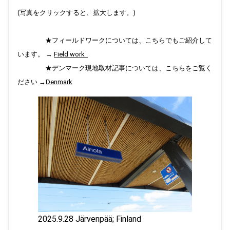
2025.04.02
(写真をクリックすると、拡大します。)
Top 右側の「季節の一曲」更新中です。今までの♪悲愴ソナタ
2楽章 は、Commentsのページ（楽曲への思い(3)コーナー）
★フィールドワークについては、こちらでもご紹介して
に引っ越しました。
います。 →
Field work
2025.04.01
★デンマーク現地取材記事については、こちらをご覧く
Top "ブラフの丘から" 更新しました。
ださい →
Denmark
2025.03.22
Top " Field work Praha (Prague) " 写真のキャプションをアッ
プしました。
2025.03.16
Top "ブラフの丘から" 更新しました。News Letters のお知ら
せコーナーに、画像をアップしています。
2025.03.15
Top " Field work Praha (Prague) " 写真を更新しました。
2025.03.09
News Letters のページに、最新号「ろここ通信」104号 をア
ップしました。Top "ブラフの丘から" も更新しています。
2025.9.28 Järvenpää; Finland