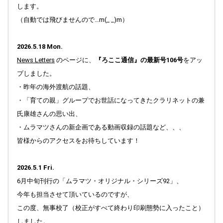
します。
2025.10.20
Top "季節の一曲" コメントをアップしました。
（自動では飛びませんので…m(_ _)m）
2025.10.19
Profile 写真を更新しました。
2026.5.18 Mon.
News Letters
のページに、
『ろここ通信』の最新号106号
をアッ
2025.10.17
Top "Field work Praha (Prague)" 写真のキャプションをアップ
プしました。
しました。
・昨年の海外渡航の話題、
2025.10.14
・「育ての親」グループでお世話になってきたクラリネットの兼
Top 右側の「季節の一曲」更新中です。今までの♪ロマンティ
氏康雄さんの思い出、
ックなワルツ は、Comments のページ (楽曲への思い(3)コー
・ムラマツさんの新企画である動画収録の話題など、、、
ナー)に引っ越しました。Top "Field work Praha (Prague)" 写
皆様からのアクセスをお待ちしています！
真を更新しました。
2025.10.11
2026.5.1 Fri.
Top "ブラフの丘から" 更新しました。
6月中旬刊行の「ムラマツ・オリジナル・シリーズ92」、
2025.09.24
今年も担当させて頂いているのですが、
Top " ブラフの丘から " 更新しました。
この度、無事校了（校正がすべて終わり印刷態勢に入ったこと）
2025.09.19
しました。
Top " ブラフの丘から " 更新しました。