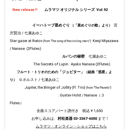
ら" を更新し、 " Field work Finland " の写真を更新しました。
New release
!!
ムラマツ オリジナル シリーズ Vol.92
2026.02.08
Top " ブラフの丘から " 更新しました。
イーハトーブ星めぐり
宮
（「星めぐりの歌」より）
2026.02.03
Top " Field work Finland " 写真のキャプションをアップしまし
沢賢治 / 七瀬あゆこ
た。
Star-gazer at Ihatov
: Kenji Miyazawa
(from "The song of the circling stars")
2026.02.01
/ Nanase (2Flutes)
Top " Field work Finland " 写真を更新しました。
ルパンの秘密
七瀬あゆこ
2026.01.19
The Secrets of Lupin : Ayuko Nanase (2Flutes)
Top " ブラフの丘から " 更新しました。
「ジュピター」
フルート・トリオのための
（組曲「惑星」よ
2026.01.15
G.ホルスト / 七瀬あゆこ
り）
Top右側の「季節の一曲」更新完了しました。
Jupiter, the Bringer of Jollity
(Fl. Trio)
(from "The Planets")
2026.01.13
:
Gustav Holst / Nanase（３
Top " Field work Finland " 写真のキャプションをアップしまし
Flutes）
た。
全曲スコア,パート譜付き 税込￥1,650
2026.01.08
お申し込みは、
村松楽器 03-3367-6000
まで！
Top " Field work Finland " 写真を更新しました。
ムラマツ・オンライン・ショップはこちら