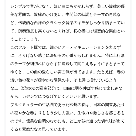
しました。
シンプルで音が少なく、短い曲にもかかわらず、美しい旋律の優
2025.01.06
美な雰囲気、旋律のかけあい、中間部の転調とテーマの再現な
Top "ブラフの丘から" 更新しました。
ど、伝統的な西洋のクラシック音楽のキモがしっかり詰まってい
2024.12.30
て、演奏難度も高くないとくれば、初心者には理想的な楽曲とい
Top "ブラフの丘から" 更新しました。
うことでしょう。
2024.12.29
このフルート版では、細かいアーティキュレーションを力まず
Top "Field work Praha (Prague)" 写真のキャプションをアップ
に、さりげない感じに決めるのが鍵かもしれません。特に上行形
しました。
のテーマが細切れにならずに連続して聞こえるようにまとまって
2024.12.26
ゆくと、この曲の愛らしい雰囲気が出てきます。たとえば、春の
Top "Field work Praha (Prague) " 写真を更新しました。
淡い色の花々が穏やかな陽気の中、そよ風に揺れているよう
2024.12.19
な…。楽譜のDの変奏部分は、自由に羽を伸ばす感じで楽しみな
Top "ブラフの丘から" 更新しました。
がら、カデンツにつなげていくといいと思います。
2024.12.12
ブルクミュラーの生活圏であった欧州の春は、日本の関東あたり
Top "Field work Praha (Prague) " 写真のキャプションをアッ
の穏やかな春よりももう少し力強い、生命力や激しさを感じるも
プしました。
のです。優美な曲調のなかにも、どこか芯の通った切れ味が出て
2024.12.07
くると素敵だなと思っています。
Top "Field work Praha (Prague)" 写真を更新しました。