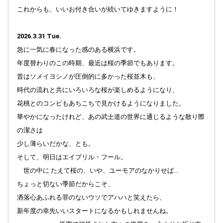
Praha (Prague) " 写真を更新しました。
これからも、いいお付き合いが続いてゆきますように！
2025.07.08
Top 右側の「季節の一曲」更新中です。今までの♪羊は安らか
2026.3.31 Tue.
に草を食み は、Comments のページ (楽曲への思い(3)コーナ
急に一気に春になった感のある横浜です。
ー)に引っ越しました。Top "ブラフの丘から" も更新していま
年度替わりのこの時期、最近は桜の季節でもあります。
す。
昔はソメイヨシノが圧倒的に多かった桜並木も、
2025.06.26
時代の流れと共にいろいろな桜が楽しめるようになり、
Works (出版物 (2)) 情報追加しました。
花桃とのコンビもあちこちで見かけるようになりました。
2025.06.24
華やかになったけれど、あの武士道の世界に通じるような散り際
Top "Field work Praha (Prague) " 写真のキャプションをアッ
の潔さは
プしました。
少し薄らいだかな、とも。
2025.06.16
そして、明日はエイプリル・フール。
Top "ブラフの丘から" 更新しました。" Field work Praha
(Prague) " 写真を更新しました。
世の中に たえて桜の、いや、ユーモアのなかりせば…
ちょっと切ない季節だからこそ、
2025.06.13
Top 最近の話題コーナーに、新刊楽譜の内容をアップしまし
洒落心あふれる罪のないウソでアハハと笑えたら、
た。
新年度の幸先いいスタートになるかもしれませんね。