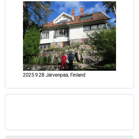
2025.03.08
Denmark のページの デンマークへの旅コーナー(3)に、最新
記事をアップしました。 News Letters のページは、ただい
ま最新号作成中につき、非公開になっています。
2025.03.07
Field work 海外編(3)に、月に寄せる歌 の記事をアップしまし
た。Comments 編曲のおはなしコーナーに アレンジャー魂
をかき立てる音楽 ドヴォルジャーク の記事をアップしまし
た。
2025.03.04
2025.9.28 Järvenpää; Finland
ABOUT US のページをわかりやすくして、Top の「ようこ
そ！」にリンクを貼りました。
2025.02.23
Top "Field work Praha (Prague) " 写真のキャプションをアッ
プしました。
2025.02.19
Field work 海外編(3)に、新しい記事を作成中です。
2025.02.18
Top "Field work Praha (Prague) " 写真を更新しました。