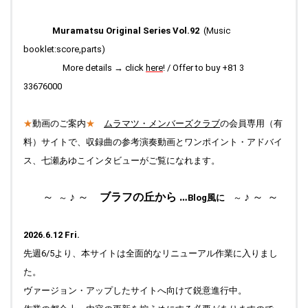
2026.01.07
Top 右側の「季節の一曲」更新中です。今までの♪初めての悲
Muramatsu Original Series Vol.92
(Music
しみ は、Comments のページ (楽曲への思い(3)コーナー)に
booklet:score,parts)
引っ越しました。Works に最新情報を追加しました。
More details → click
here
! / Offer to buy +81 3
2026.01.05
33676000
Top "ブラフの丘から" 更新しました。
2025.12.29
★
動画のご案内
★
ムラマツ・メンバーズクラブ
の会員専用（有
Top "ブラフの丘から" 更新しました。
料）サイトで、収録曲の参考演奏動画とワンポイント・アドバイ
2025.12.20
ス、七瀬あゆこインタビューがご覧になれます。
Top " Field work Finland " 写真のキャプションをアップしまし
た。
～
♪ ～
ブラフの丘から …
♪ ～
～
～
Blog風に
～
2025.12.17
Top " Field work Finland " 写真を更新しました。
2026.6.12 Fri.
2025.12.15
Top "ブラフの丘から" 更新しました。
先週6/5より、本サイトは全面的なリニューアル作業に入りまし
た。
2025.12.03
Top "ブラフの丘から" 更新しました。”Field work Finland”写真
ヴァージョン・アップしたサイトへ向けて鋭意進行中。
のキャプションをアップしています。