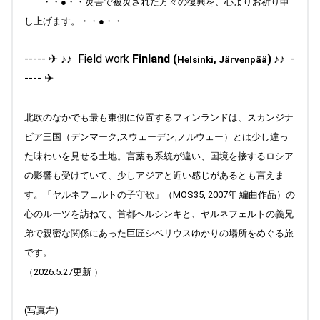
2025.06.01
・・●・・災害で被災された方々の復興を、心よりお祈り申
Top " Field work Praha (Prague) " 写真のキャプションをアッ
し上げます。・・●・・
プしました。
2025.05.28
----- ✈ ♪♪ Field work
Finland (
)
♪♪
-
Helsinki,
Järvenpää
Top "ブラフの丘から" 更新しました。Profile 少し情報追加
---- ✈
し、写真も更新しています。
2025.05.24
北欧のなかでも最も東側に位置するフィンランドは、スカンジナ
Top "Field work Praha(Prague) " 写真を更新しました。
ビア三国（デンマーク,スウェーデン,ノルウェー）とは少し違っ
2025.05.21
た味わいを見せる土地。言葉も系統が違い、国境を接するロシア
Top "ブラフの丘から" 更新しました。
の影響も受けていて、少しアジアと近い感じがあるとも言えま
2025.05.10
す。「ヤルネフェルトの子守歌」（MOS35, 2007年 編曲作品）の
News Letters の「お知らせ」コーナーに、情報追加しまし
心のルーツを訪ねて、首都ヘルシンキと、ヤルネフェルトの義兄
た。
弟で親密な関係にあった巨匠シベリウスゆかりの場所をめぐる旅
2025.05.07
です。
Top "ブラフの丘から" 更新しました。
（2026.5.27更新 ）
2025.05.02
Top "Field work Praha (Prague) " 写真のキャプションをアッ
プしました。
(写真左)