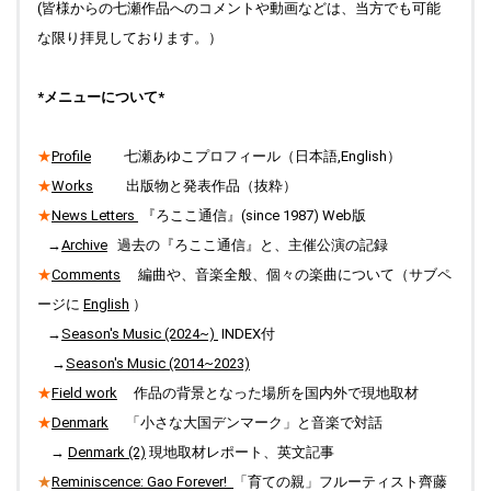
(皆様からの七瀬作品へのコメントや動画などは、当方でも可能
た。News Letters に『ろここ通信』最新号を作成中です。
な限り拝見しております。）
2026.05.01
Top " ブラフの丘から " 更新しました。
*メニューについて*
2026.04.29
Top " Field work Finland " 写真を更新しました。
★
Profile
七瀬あゆこプロフィール（日本語,English）
2026.04.20
★
Works
出版物と発表作品（抜粋）
Top " ブラフの丘から " 更新しました。
★
News Letters
『ろここ通信』(since 1987) Web版
2026.04.11
→
Archive
過去の『ろここ通信』と、主催公演の記録
Top " 季節の一曲 " コメントをアップしました。
★
Comments
編曲や、音楽全般、個々の楽曲について（サブペ
2026.04.10
ージに
English
）
Top " Field work Finland " 写真のキャプションをアップしまし
た。
→
Season's Music (2024~)
INDEX付
→
Season's Music (2014~2023)
2026.04.04
Top " Field work Finland " 写真を更新しました。
★
Field work
作品の背景となった場所を国内外で現地取材
★
Denmark
「小さな大国デンマーク」と音楽で対話
2026.04.02
Top「季節の一曲」更新中です。今までの♪雪のノスタルジー
→
Denmark (2)
現地取材レポート、英文記事
は、Season's Music (2024～) のページに引っ越しました。
★
Reminiscence: Gao Forever!
「育ての親」フルーティスト齊藤