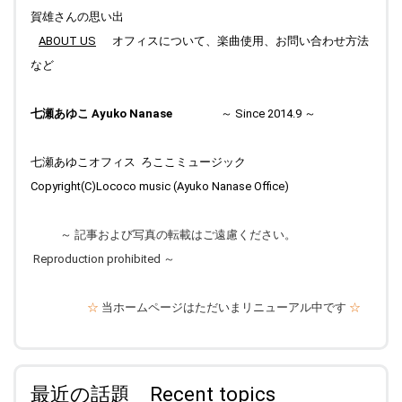
2026.03.31
賀雄さんの思い出
Top " ブラフの丘から " 更新しました。
ABOUT US
オフィスについて、楽曲使用、お問い合わせ方法
2026.03.19
など
Top " Field work Finland " 写真のキャプションをアップしまし
た。
七瀬あゆこ Ayuko Nanase
～ Since 2014.9 ～
2026.03.12
Top " Field work Finland " 写真を更新しました。
七瀬あゆこオフィス ろここミュージック
2026.03.09
Copyright(C)Lococo music (Ayuko Nanase Office)
Top " ブラフの丘から " 更新しました。
2026.02.25
～
記事および写真の転載はご遠慮ください。
Denmark, Denmark (2) 記事整理中です。
Reproduction prohibited
～
2026.02.24
Top " Field work Finland " 写真のキャプションをアップしまし
☆
当ホームページはただいまリニューアル中です
☆
た。
2026.02.17
Comments にサブページ Season's Music(2014～2023),
Season's Music(2024～)ができました。 Top "ブラフの丘か
最近の話題 Recent topics