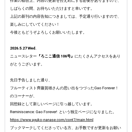
作業の都合上、内容の更新を控えめにする必要がありますので、
2025.12.01
しばらくの間、お待ちいただけますと幸いです。
Top "Field work Finland " 新シリーズをスタートし、写真をア
上記の新刊の内容告知につきましては、予定通り行いますので、
ップしました。
楽しみにしていてください！
2025.11.24
今後ともどうぞよろしくお願いいたします。
Top "ブラフの丘から" 更新しました。Profile 写真追加してい
ます。
2026.5.27 Wed.
2025.11.12
ニュースレター
『ろここ通信 106号』
にたくさんアクセスをあり
Top " Field work Praha (Prague) " 写真のキャプションをアッ
がとうございます。
プしました。"ブラフの丘から"も更新しています。
2025.11.11
先日予告しました通り、
Top " Field work Praha (Prague) "写真を更新しました。
フルーティスト齊藤賀雄さんの思い出をつづったGao Forever！
2025.10.31
のコーナーが、
Top "Field work Praha(Prague) " 写真のキャプションをアップ
しました。
回想録として新しいページに引っ越しています。
Reminiscence: Gao Forever! という独立ページになりました。
2025.10.27
Top "Field work Praha (Prague)" 写真を更新しました。"ブラ
https://www.ayuko-nanase.com/cont7/main.html
フの丘から"も更新しています。
ブックマークしてくださっている方、お手数ですが更新をお願い