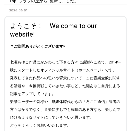
Top "ブラフの丘から" 更新しました。
2026.06.01
Top " Field work Finland " 写真のキャプションをアップしまし
た。
ようこそ！ Welcome to our
website!
2026.05.27
Top " Field work Finland " 写真を更新しました。"ブラフの丘
から"も更新しています。
＊ご訪問ありがとうございます*
2026.05.20
サブページにあった" Gao Forever! " を独立させて、
七瀬あゆこ作品にかかわって下さる方々に感謝をこめて、2014年
Reminiscence: Gao Forever! のページに移動しました。
秋にスタートしたオフィシャルサイト（ホームページ）です。
2026.05.18
発表してきた作品への思いや背景について、また音楽全般に関す
News Letters に『ろここ通信』最新号の106号をアップしま
る話題や、今後挑戦していきたい事など、七瀬あゆこ自身による
した。
記事をアップしています。
2026.05.16
楽譜ユーザーの皆様や、紙媒体時代からの『ろここ通信』読者の
Field work 海外編(3) に♪ヤルネフェルトの子守歌 の記事をア
方々ばかりでなく、音楽に少しでも興味のある方なら、楽しんで
ップしました。
頂けるようなサイトにしていきたいと思います。
2026.05.07
どうぞよろしくお願いいたします。
Top " Field work Finland " 写真のキャプションをアップしまし