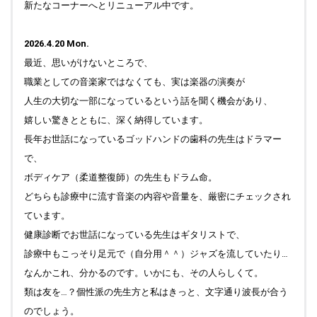
新たなコーナーへとリニューアル中です。
2025.08.31
Top "Field work Praha (Prague) " 写真のキャプションをアッ
2026.4.20 Mon.
プしました。"ブラフの丘から"も更新しています。
最近、思いがけないところで、
2025.08.25
職業としての音楽家ではなくても、実は楽器の演奏が
Top " Field work Praha (Prague) " 写真を更新しました。
人生の大切な一部になっているという話を聞く機会があり、
2025.08.10
嬉しい驚きとともに、深く納得しています。
Top " Field work Praha (Prague) " 写真のキャプションをアッ
長年お世話になっているゴッドハンドの歯科の先生はドラマー
プしました。"ブラフの丘から"も更新しています。
で、
2025.08.05
ボディケア（柔道整復師）の先生もドラム命。
Top "Field work Praha (Prague)" 写真を更新しました。
どちらも診療中に流す音楽の内容や音量を、厳密にチェックされ
2025.07.20
ています。
Top " Field work Praha (Prague) " 写真のキャプションをアッ
健康診断でお世話になっている先生はギタリストで、
プしました。
診療中もこっそり足元で（自分用＾＾）ジャズを流していたり…
2025.07.19
なんかこれ、分かるのです。いかにも、その人らしくて。
Top "ブラフの丘から" 更新しました。
類は友を…？個性派の先生方と私はきっと、文字通り波長が合う
2025.07.12
のでしょう。
Top 右側の「季節の一曲」更新完了しました。"Field work