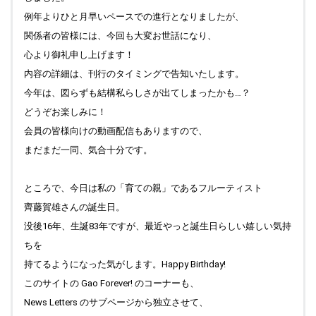
例年よりひと月早いペースでの進行となりましたが、
2025.09.18
関係者の皆様には、今回も大変お世話になり、
News Letters に『ろここ通信 105号』（最新号）をアップし
ました。
心より御礼申し上げます！
内容の詳細は、刊行のタイミングで告知いたします。
2025.09.15
Denmark (English) にDenmark and I... コーナーを作り、記事
今年は、図らずも結構私らしさが出てしまったかも…？
（歌文化が支える質素で実のあるデンマーク精神 の英語版）
どうぞお楽しみに！
をアップしました。
会員の皆様向けの動画配信もありますので、
2025.09.14
まだまだ一同、気合十分です。
Top "ブラフの丘から" 更新しました。
2025.09.13
ところで、今日は私の「育ての親」であるフルーティスト
Denmark のページに新しい記事 歌文化が支える質素で実の
齊藤賀雄さんの誕生日。
あるデンマーク精神 をアップしました。過去の記事も加筆
没後16年、生誕83年ですが、最近やっと誕生日らしい嬉しい気持
修正を入れています（縁あって、デンマーク コーナー）。
Top "Field work Praha (Prague) " 写真のキャプションをアッ
ちを
プしました。
持てるようになった気がします。Happy Birthday!
このサイトの Gao Forever! のコーナーも、
2025.09.10
Denmark(English) 記事更新しました。Top " Field work Praha
News Letters のサブページから独立させて、
(Prague) " 写真を更新しました。