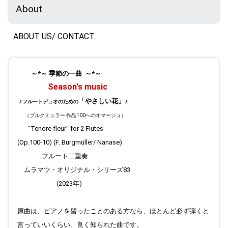
About
Comments(音楽 物思い(2)コーナー)に、記事（ブログで紹介
した本の記事に加筆）をアップしました。 Top "ブラフの丘か
ら" も更新しています。
ABOUT US/ CONTACT
2025.02.10
Works 情報追加しました。
～*
～ 季節の一曲 ～
*～
2025.02.08
Season's music
Top "ブラフの丘から" 更新しました。
♪
「やさしい花」
♪
フルートデュオのための
2025.01.25
Top "Field work Praha(Prague) " 写真のキャプションをアップ
（ブルクミュラー 作品100へのオマージュ）
しました。"ブラフの丘から" も更新しています。
"Tendre fleur" for 2 Flutes
(Op.100-10) (F. Burgmüller/ Nanase)
2025.01.20
Top "Field work Praha (Prague) " 写真を更新しました。
フルート二重奏
ムラマツ・オリジナル・シリーズ83
2025.01.18
Top "季節の一曲" 更新完了しました。
(2023年)
2025.01.08
Top "季節の一曲" 更新中です。今までの♪降りつもる秋 は、
原曲は、ピアノを習ったことのある方なら、ほとんど必ず弾くと
Comments のページ（楽曲への思い (3)コーナー）に引っ越
言っていいくらい、良く知られた曲です。