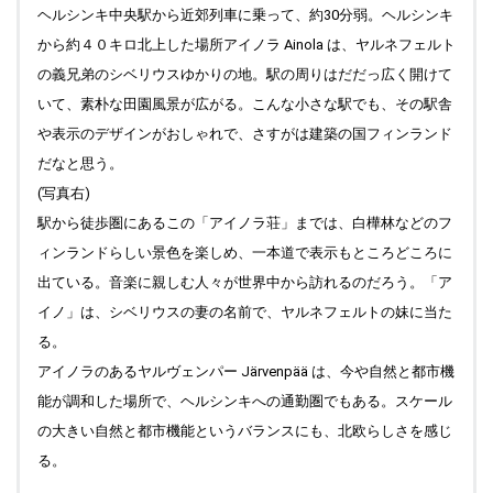
ヘルシンキ中央駅から近郊列車に乗って、約30分弱。ヘルシンキ
2025.04.30
Denmark (English) 新しい記事を作成中です。
から約４０キロ北上した場所アイノラ Ainola は、ヤルネフェルト
の義兄弟のシベリウスゆかりの地。駅の周りはだだっ広く開けて
2025.04.27
Top "Field work Praha (Prague) " 写真を更新しました。
いて、素朴な田園風景が広がる。こんな小さな駅でも、その駅舎
や表示のデザインがおしゃれで、さすがは建築の国フィンランド
2025.04.20
Comments の「音楽 物思い」コーナー(2) に、新着記事をア
だなと思う。
ップしました。 Top "ブラフの丘から" も更新しています。
(写真右)
駅から徒歩圏にあるこの「アイノラ荘」までは、白樺林などのフ
2025.04.13
Top "Field work Praha(Prague) " 写真のキャプションをアップ
ィンランドらしい景色を楽しめ、一本道で表示もところどころに
しました。
出ている。音楽に親しむ人々が世界中から訪れるのだろう。「ア
2025.04.09
イノ」は、シベリウスの妻の名前で、ヤルネフェルトの妹に当た
Top 「季節の一曲」更新完了しました。
る。
2025.04.08
アイノラのあるヤルヴェンパー Järvenpää は、今や自然と都市機
News Letters と Field work のページのチェコ語の綴り
能が調和した場所で、ヘルシンキへの通勤圏でもある。スケール
Vysoká U Příbramě を訂正しました。
の大きい自然と都市機能というバランスにも、北欧らしさを感じ
2025.04.06
る。
Top "Field work Praha(Prague) " 写真を更新しました。